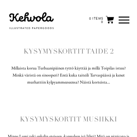
0 ITEMS
0
KYSYMYSKORTIT TAIDE 2
Millaista korua Turbaanipäinen tyttö käyttää ja millä Toipilas istuu?
Minkä väristä on sinooperi? Entä kuka taiteili Tarvaspäässä ja kenet
murhattiin kylpyammeeseensa? Näistä korteista…
KYSYMYSKORTIT MUSIIKKI
Minne Lumi teki enkelin eteiseen -kappaleen isä lähti? Mitä on pizzicato ja