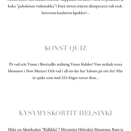
kuka ”paholaisen viuluniekka”? Entä miten eräästä eläinparasta tuli rock-
historian kuuluisin lepakko?…
KONST QUIZ
På vad står Venus i Botticellis målning Venus födelse? Vem målade stora
blommor i New Mexico? Och vad i all sin dar har Salome på sitt fat? Här
är spelet som med 324 frågor testar dina…
KYSYMYSKORTIT HELSINKI
Mikä on Alppikadun ”Rälläkkä”? Missäpäin Helsinkiä Manninen, Repe ja