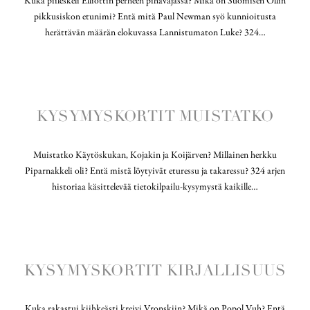
Kuka piileskeli Elliottin perheen pihavajassa? Mikä on Suomisen Ollin
pikkusiskon etunimi? Entä mitä Paul Newman syö kunnioitusta
herättävän määrän elokuvassa Lannistumaton Luke? 324…
KYSYMYSKORTIT MUISTATKO
Muistatko Käytöskukan, Kojakin ja Koijärven? Millainen herkku
Piparnakkeli oli? Entä mistä löytyivät eturessu ja takaressu? 324 arjen
historiaa käsittelevää tietokilpailu-kysymystä kaikille…
KYSYMYSKORTIT KIRJALLISUUS
Kuka rakastui kiihkeästi kreivi Vronskiin? Mikä on Popol Vuh? Entä