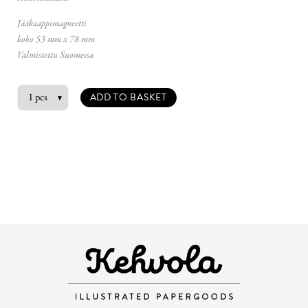
Jääkaappimagneetti
koko 53 mm x 78 mm
Valmistettu Suomessa
ADD TO BASKET