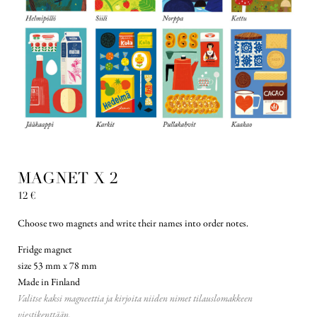
MAGNET X 2
12
€
Choose two magnets and write their names into order notes.
Fridge magnet
size 53 mm x 78 mm
Made in Finland
Valitse kaksi magneettia ja kirjoita niiden nimet tilauslomakkeen
viestikenttään.