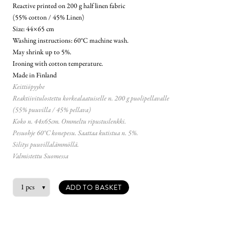
Reactive printed on 200 g half linen fabric
(55% cotton / 45% Linen)
Size: 44×65 cm
Washing instructions: 60°C machine wash.
May shrink up to 5%.
Ironing with cotton temperature.
Made in Finland
Keittiöpyyhe
Reaktiivitulostettu korkealaatuiselle n. 200 g puolipellavalle
(55% puuvilla / 45% pellava)
Koko n. 44x65cm. Ommeltu ripustuslenkki.
Pesuohje 60°C konepesu. Saattaa kutistua n. 5%.
Silitys puuvillalämmöllä.
Valmistettu Suomessa
ADD TO BASKET