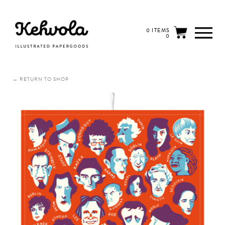
0 ITEMS
0
← RETURN TO SHOP