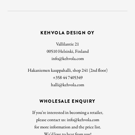
KEHVOLA DESIGN OY
Vallilantie 21
00510 Helsinki, Finland
info@kehvola.com
Hakaniemen kauppahalli, shop 241 (2nd floor)
+358 44 7405349
halli@kehvola.com
WHOLESALE ENQUIRY
If you’re interested in becoming a retailer,
please contact us: info@kehvola.com
for more information and the price list.
We’d love to hear from you!