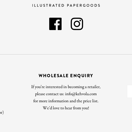
WHOLESALE ENQUIRY
If you’re interested in becoming a retailer,
please contact us: info@kehvola.com
for more information and the price list.
We’d love to hear from you!
or)