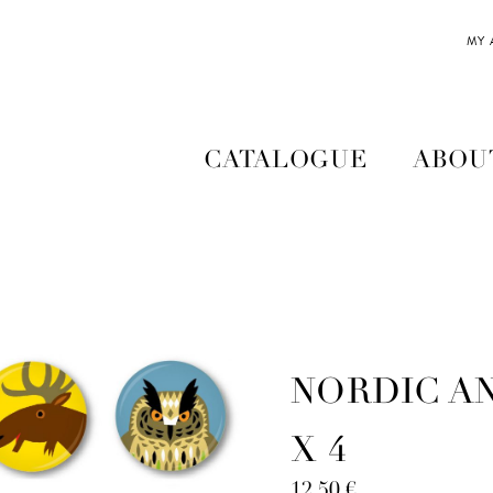
MY
CATALOGUE
ABOU
NORDIC A
X 4
12,50
€