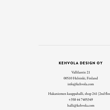
KEHVOLA DESIGN OY
Vallilantie 21
00510 Helsinki, Finland
info@kehvola.com
Hakaniemen kauppahalli, shop 241 (2nd flo
+358 44 7405349
halli@kehvola.com