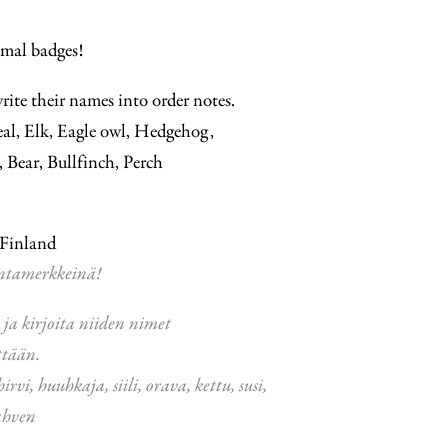
imal badges!
ite their names into order notes.
eal, Elk, Eagle owl, Hedgehog,
, Bear, Bullfinch, Perch
 Finland
intamerkkeinä!
 ja kirjoita niiden nimet
ttään.
rvi, huuhkaja, siili, orava, kettu, susi,
 ahven