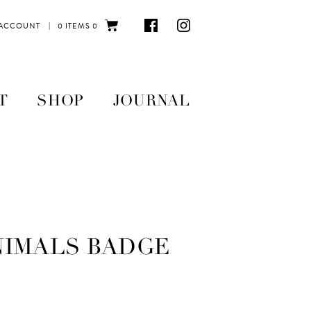
|
 ACCOUNT
0 ITEMS
0
T
SHOP
JOURNAL
NIMALS BADGE