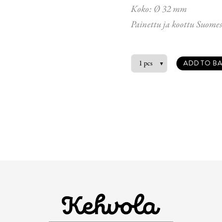
Koko: Ø 32 mm
Painettu ja koottu Suomes
ADD TO BA