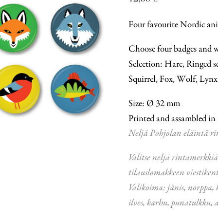
Four favourite Nordic an
Choose four badges and wr
Selection: Hare, Ringed s
Squirrel, Fox, Wolf, Lynx
Size: Ø 32 mm
Printed and assambled in
Neljä Pohjolan eläintä r
Valitse neljä rintamerkkiä
tilauslomakkeen viestiken
Valikoima: jänis, norppa, hi
ilves, karhu, punatulkku,